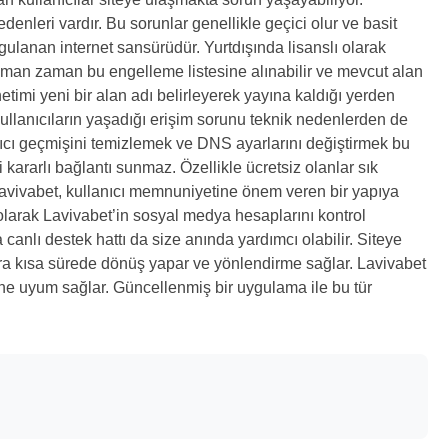
denleri vardır. Bu sorunlar genellikle geçici olur ve basit
ulanan internet sansürüdür. Yurtdışında lisanslı olarak
aman zaman bu engelleme listesine alınabilir ve mevcut alan
etimi yeni bir alan adı belirleyerek yayına kaldığı yerden
kullanıcıların yaşadığı erişim sorunu teknik nedenlerden de
ayıcı geçmişini temizlemek ve DNS ayarlarını değiştirmek bu
kararlı bağlantı sunmaz. Özellikle ücretsiz olanlar sık
Lavivabet, kullanıcı memnuniyetine önem veren bir yapıya
 olarak Lavivabet’in sosyal medya hesaplarını kontrol
 canlı destek hattı da size anında yardımcı olabilir. Siteye
lara kısa sürede dönüş yapar ve yönlendirme sağlar. Lavivabet
ne uyum sağlar. Güncellenmiş bir uygulama ile bu tür