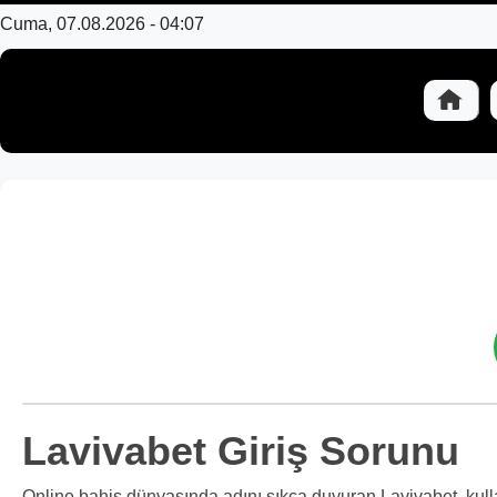
Cuma, 07.08.2026 - 04:07
Lavivabet Giriş Sorunu
Online bahis dünyasında adını sıkça duyuran Lavivabet, kulla