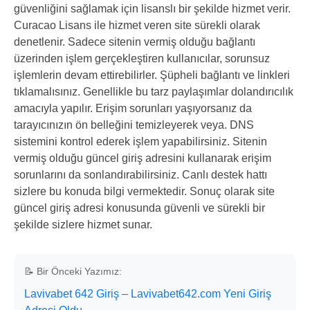
güvenliğini sağlamak için lisanslı bir şekilde hizmet verir.
Curacao Lisans ile hizmet veren site sürekli olarak
denetlenir. Sadece sitenin vermiş olduğu bağlantı
üzerinden işlem gerçekleştiren kullanıcılar, sorunsuz
işlemlerin devam ettirebilirler. Şüpheli bağlantı ve linkleri
tıklamalısınız. Genellikle bu tarz paylaşımlar dolandırıcılık
amacıyla yapılır. Erişim sorunları yaşıyorsanız da
tarayıcınızın ön belleğini temizleyerek veya. DNS
sistemini kontrol ederek işlem yapabilirsiniz. Sitenin
vermiş olduğu güncel giriş adresini kullanarak erişim
sorunlarını da sonlandırabilirsiniz. Canlı destek hattı
sizlere bu konuda bilgi vermektedir. Sonuç olarak site
güncel giriş adresi konusunda güvenli ve sürekli bir
şekilde sizlere hizmet sunar.
📝 Bir Önceki Yazımız:
Lavivabet 642 Giriş – Lavivabet642.com Yeni Giriş